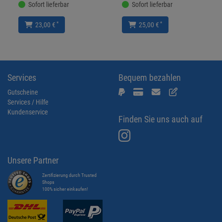
Sofort lieferbar
Sofort lieferbar
*
*
23,00 €
25,00 €
Services
Bequem bezahlen
Gutscheine
Services / Hilfe
Kundenservice
Finden Sie uns auch auf
Unsere Partner
Zertifizierung durch Trusted
Shops
100% sicher einkaufen!