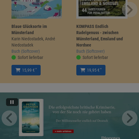
Blaue Glücksorte im
KOMPASS Endlich
Münsterland
Radelgenuss - zwischen
Karin Niedostadek, André
Münsterland, Emsland und
Niedostadek
Nordsee
Buch (Softcover)
Buch (Softcover)
Sofort lieferbar
Sofort lieferbar
*
*
15,99 €
19,95 €