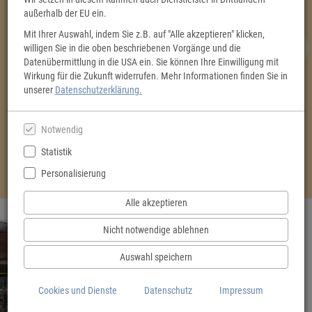
außerhalb der EU ein.
Mit Ihrer Auswahl, indem Sie z.B. auf "Alle akzeptieren" klicken,
willigen Sie in die oben beschriebenen Vorgänge und die
Datenübermittlung in die USA ein. Sie können Ihre Einwilligung mit
Wirkung für die Zukunft widerrufen. Mehr Informationen finden Sie in
unserer
Datenschutzerklärung.
Der Gott des Waldes
Flusslinien
Liz Moore
Katharina Hagena
Buch (Hardcover)
Buch (Hardcover)
Notwendig
Sofort lieferbar
Sofort lieferbar
Statistik
*
*
26,00 €
24,00 €
Personalisierung
Alle akzeptieren
Nicht notwendige ablehnen
Auswahl speichern
Herzlich Willkommen!
Cookies und Dienste
Datenschutz
Impressum