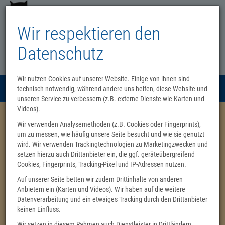
Wir respektieren den
Datenschutz
Wir nutzen Cookies auf unserer Website. Einige von ihnen sind
Menü
technisch notwendig, während andere uns helfen, diese Website und
0
unseren Service zu verbessern (z.B. externe Dienste wie Karten und
Videos).
Unsere Lieblingsbücher - in der
Wir verwenden Analysemethoden (z.B. Cookies oder Fingerprints),
Buchhandlung vorrätig
um zu messen, wie häufig unsere Seite besucht und wie sie genutzt
wird. Wir verwenden Trackingtechnologien zu Marketingzwecken und
Alle anzeigen
setzen hierzu auch Drittanbieter ein, die ggf. geräteübergreifend
Cookies, Fingerprints, Tracking-Pixel und IP-Adressen nutzen.
Auf unserer Seite betten wir zudem Drittinhalte von anderen
Anbietern ein (Karten und Videos). Wir haben auf die weitere
Datenverarbeitung und ein etwaiges Tracking durch den Drittanbieter
keinen Einfluss.
Wir setzen in diesem Rahmen auch Dienstleister in Drittländern